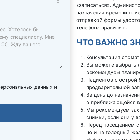
«записаться». Администр
назначения времени при
отправкой формы удостов
телефона правильно.
ЧТО ВАЖНО ЗН
Консультация стомат
Вы можете выбрать л
рекомендуем планиро
Пациентов с острой
 персональных данных и
предварительной зап
За день до назначен
о приближающейся в
Мы рекомендуем захв
снимки, если они у в
Перед посещением ст
но и на голодный же
Найдите «золотую се